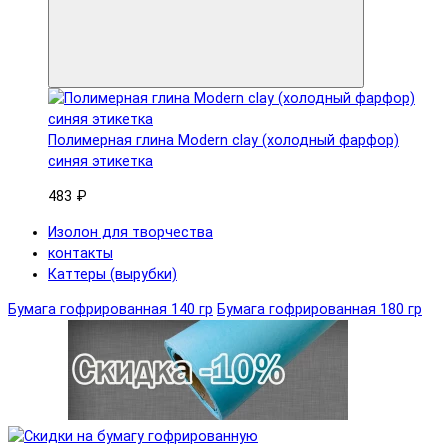
Полимерная глина Modern clay (холодный фарфор)
синяя этикетка
483 ₽
Изолон для творчества
контакты
Каттеры (вырубки)
Бумага гофрированная 140 гр
Бумага гофрированная 180 гр