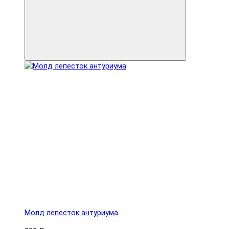
Молд лепесток антуриума