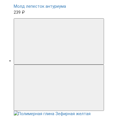
Молд лепесток антуриума
239 ₽