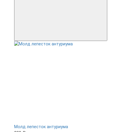
Молд лепесток антуриума