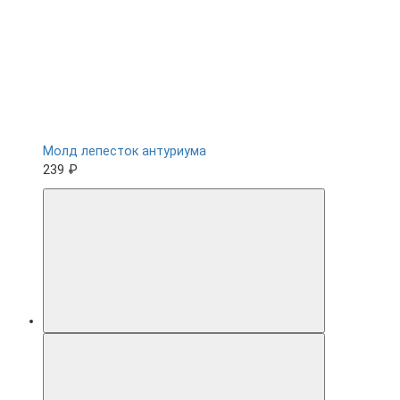
Молд лепесток антуриума
239 ₽