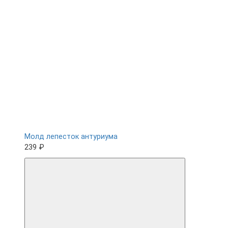
Молд лепесток антуриума
239 ₽