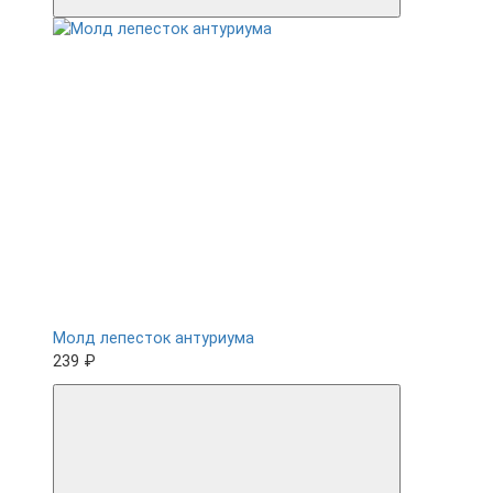
Молд лепесток антуриума
239 ₽