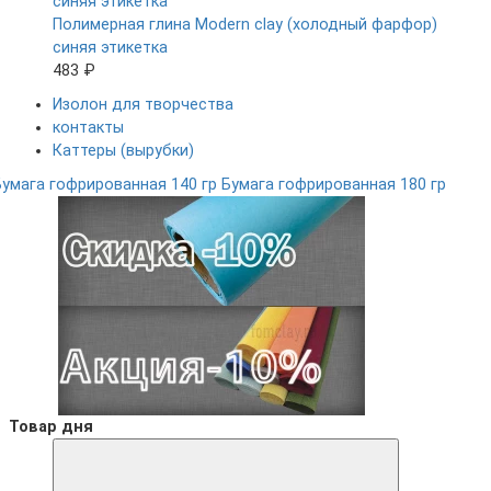
Полимерная глина Modern clay (холодный фарфор)
синяя этикетка
483 ₽
Изолон для творчества
контакты
Каттеры (вырубки)
Бумага гофрированная 140 гр
Бумага гофрированная 180 гр
Товар дня