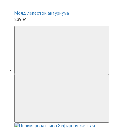
Молд лепесток антуриума
239 ₽