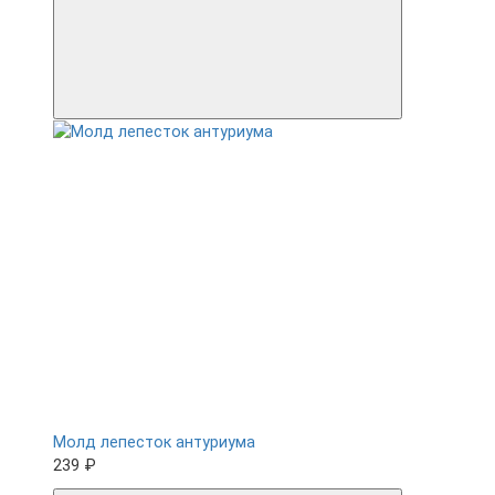
Молд лепесток антуриума
239 ₽