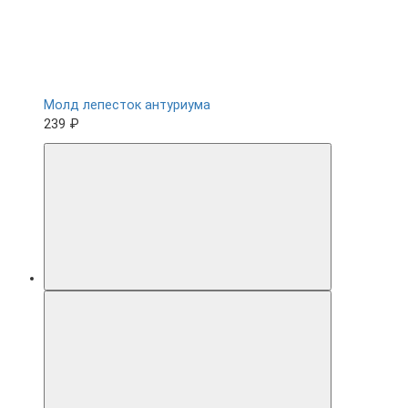
Молд лепесток антуриума
239 ₽