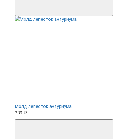
Молд лепесток антуриума
239 ₽