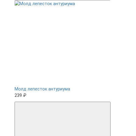
Молд лепесток антуриума
239 ₽