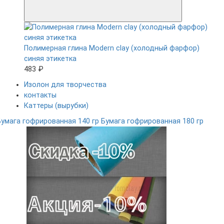
Полимерная глина Modern clay (холодный фарфор)
синяя этикетка
483 ₽
Изолон для творчества
контакты
Каттеры (вырубки)
Бумага гофрированная 140 гр
Бумага гофрированная 180 гр