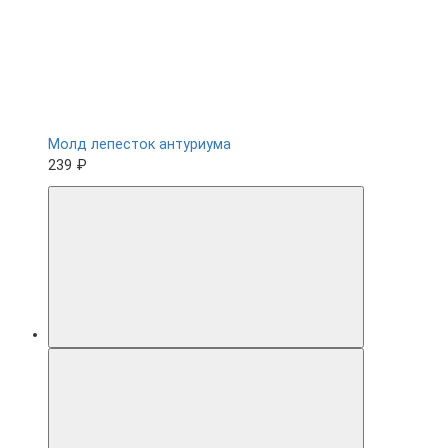
Молд лепесток антуриума
239 ₽