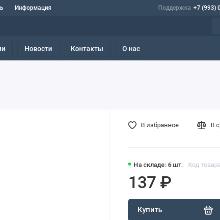
ь
Информация
Поддержка
+7 (993) 
ии
Новости
Контакты
О нас
В избранное
В 
На складе: 6 шт.
Код товара
137 ₽
Купить