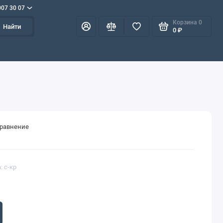
007 30 07
Корзина
0
Найти
0 ₽
сравнение
: с-кр