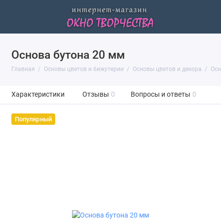
Основа бутона 20 мм
Главная
Основы цветов и бижутерии
Основы цветов и декора
Осн
Характеристики
Отзывы
0
Вопросы и ответы
0
Популярный