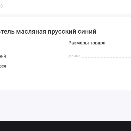
0
стель масляная прусский синий
Размеры товара
ний
Длина
орея