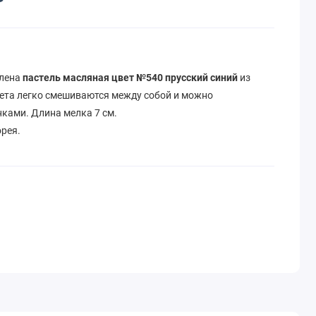
влена
пастель масляная цвет №540 прусский синий
из
се цвета легко смешиваются между собой и можно
ками. Длина мелка 7 см.
орея.