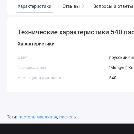
Характеристики
Отзывы
0
Вопросы и ответы
Технические характеристики 540 па
Характеристики
Цвет
прусский си
Производитель
"Mungyo", К
Номер цвета в каталоге
540
Теги:
пастель масляная
,
пастель