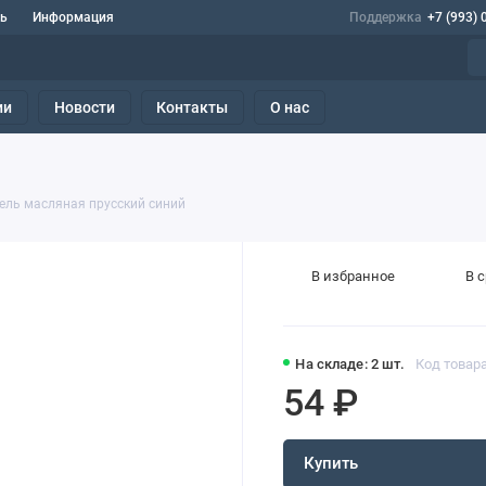
ь
Информация
Поддержка
+7 (993) 
ии
Новости
Контакты
О нас
ель масляная прусский синий
В избранное
В 
На складе: 2 шт.
Код товара
54 ₽
Купить