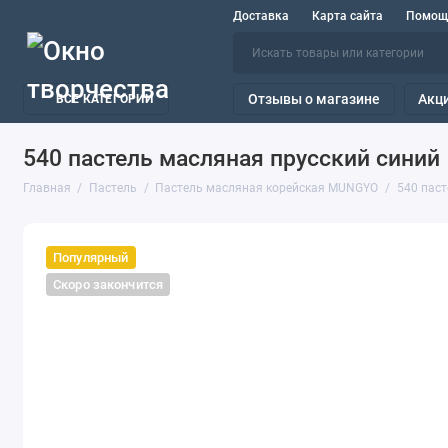
Доставка
Карта сайта
Помощ
Отзывы о магазине
Акц
ВСЕ КАТЕГОРИИ
540 пастель масляная прусский синий
Главная
Пастель
Пастель масляная корейская MUNGYO
540 паст
Популярный
Скоро закончится