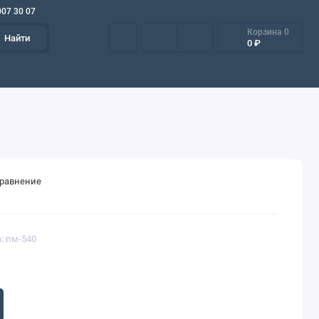
007 30 07
Корзина
0
Найти
0 ₽
сравнение
: пм-540