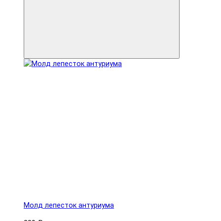
Молд лепесток антуриума